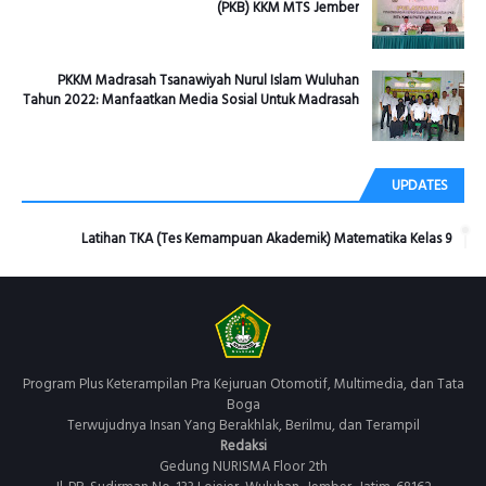
(PKB) KKM MTS Jember
PKKM Madrasah Tsanawiyah Nurul Islam Wuluhan
Tahun 2022: Manfaatkan Media Sosial Untuk Madrasah
UPDATES
Latihan TKA (Tes Kemampuan Akademik) Matematika Kelas 9
Program Plus Keterampilan Pra Kejuruan Otomotif, Multimedia, dan Tata
Boga
Terwujudnya Insan Yang Berakhlak, Berilmu, dan Terampil
Redaksi
Gedung NURISMA Floor 2th