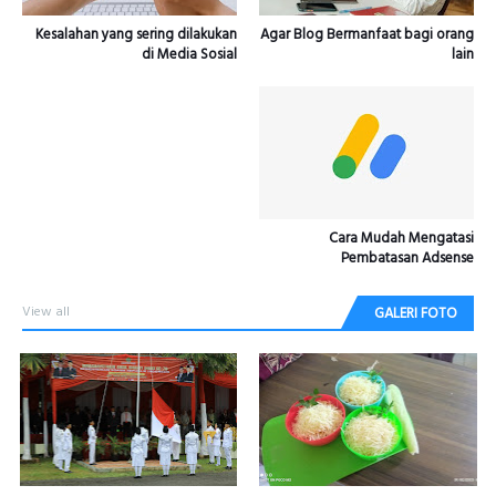
Kesalahan yang sering dilakukan
Agar Blog Bermanfaat bagi orang
di Media Sosial
lain
Cara Mudah Mengatasi
Pembatasan Adsense
View all
GALERI FOTO