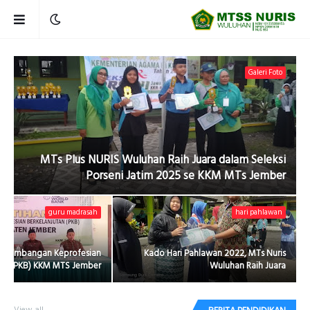
Galeri Foto
MTs Plus NURIS Wuluhan Raih Juara dalam Seleksi
Porseni Jatim 2025 se KKM MTs Jember
guru madrasah
hari pahlawan
engembangan Keprofesian
Kado Hari Pahlawan 2022, MTs Nuris
tan (PKB) KKM MTS Jember
Wuluhan Raih Juara
View all