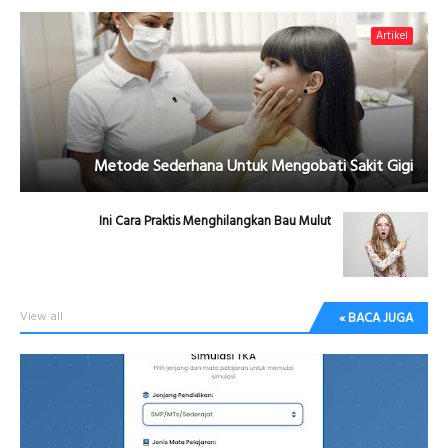
Artikel
Metode Sederhana Untuk Mengobati Sakit Gigi
Ini Cara Praktis Menghilangkan Bau Mulut
View all
BACA JUGA »