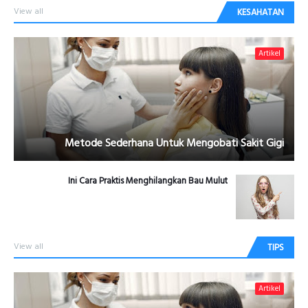
View all
KESAHATAN
Artikel
Metode Sederhana Untuk Mengobati Sakit Gigi
Ini Cara Praktis Menghilangkan Bau Mulut
View all
TIPS
Artikel