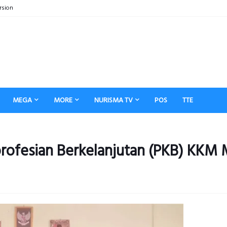
rsion
MEGA
MORE
NURISMA TV
POS
TTE
rofesian Berkelanjutan (PKB) KKM