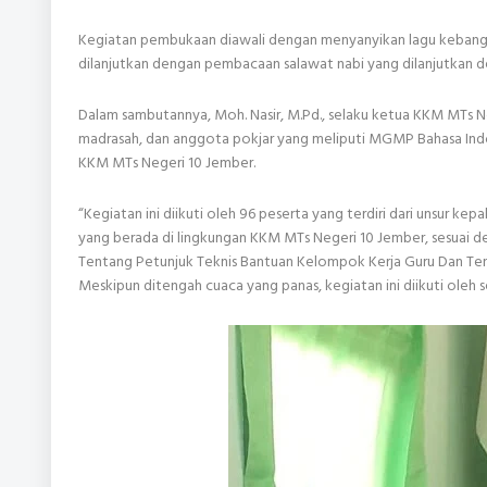
Kegiatan pembukaan diawali dengan menyanyikan lagu kebangs
dilanjutkan dengan pembacaan salawat nabi yang dilanjutkan d
Dalam sambutannya, Moh. Nasir, M.Pd., selaku ketua KKM MTs N
madrasah, dan anggota pokjar yang meliputi MGMP Bahasa In
KKM MTs Negeri 10 Jember.
“Kegiatan ini diikuti oleh 96 peserta yang terdiri dari unsur k
yang berada di lingkungan KKM MTs Negeri 10 Jember, sesuai d
Tentang Petunjuk Teknis Bantuan Kelompok Kerja Guru Dan Te
Meskipun ditengah cuaca yang panas, kegiatan ini diikuti oleh