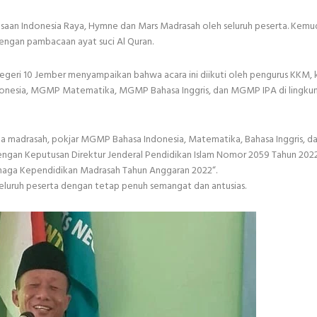
aan Indonesia Raya, Hymne dan Mars Madrasah oleh seluruh peserta. Kemu
engan pambacaan ayat suci Al Quran.
egeri 10 Jember menyampaikan bahwa acara ini diikuti oleh pengurus KKM, 
donesia, MGMP Matematika, MGMP Bahasa Inggris, dan MGMP IPA di lingku
epala madrasah, pokjar MGMP Bahasa Indonesia, Matematika, Bahasa Inggris, d
engan Keputusan Direktur Jenderal Pendidikan Islam Nomor 2059 Tahun 202
naga Kependidikan Madrasah Tahun Anggaran 2022“.
 seluruh peserta dengan tetap penuh semangat dan antusias.