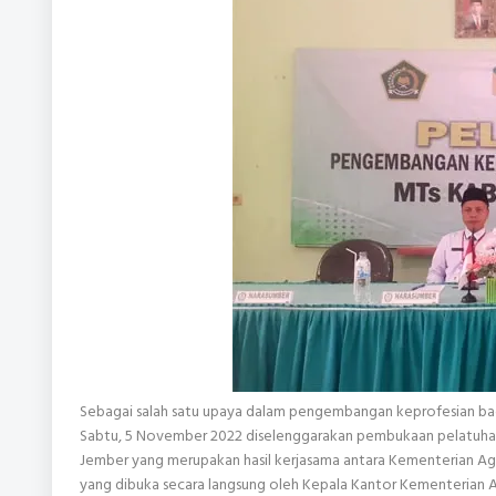
Sebagai salah satu upaya dalam pengembangan keprofesian bag
Sabtu, 5 November 2022 diselenggarakan pembukaan pelatuha
Jember yang merupakan hasil kerjasama antara Kementerian Ag
yang dibuka secara langsung oleh Kepala Kantor Kementerian