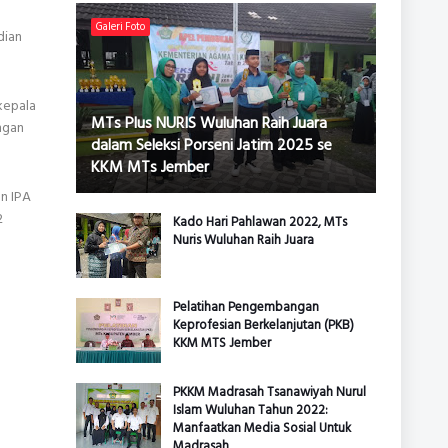
Galeri Foto
dian
kepala
MTs Plus NURIS Wuluhan Raih Juara
ngan
dalam Seleksi Porseni Jatim 2025 se
KKM MTs Jember
an IPA
2
Kado Hari Pahlawan 2022, MTs
Nuris Wuluhan Raih Juara
Pelatihan Pengembangan
Keprofesian Berkelanjutan (PKB)
KKM MTS Jember
PKKM Madrasah Tsanawiyah Nurul
Islam Wuluhan Tahun 2022:
Manfaatkan Media Sosial Untuk
Madrasah