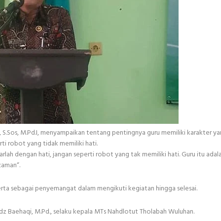
Sos, M.Pd.I, menyampaikan tentang pentingnya guru memiliki karakter y
ti robot yang tidak memiliki hati.
rlah dengan hati, jangan seperti robot yang tak memiliki hati. Guru itu adal
zaman“.
serta sebagai penyemangat dalam mengikuti kegiatan hingga selesai.
z Baehaqi, M.Pd., selaku kepala MTs Nahdlotut Tholabah Wuluhan.