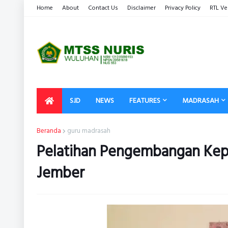
Home
About
Contact Us
Disclaimer
Privacy Policy
RTL Ve
S.ID
NEWS
FEATURES
MADRASAH
Beranda
guru madrasah
Pelatihan Pengembangan Kep
Jember