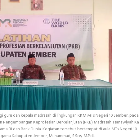
i guru dan kepala madrasah di lingkungan KKM MTs Negeri 10 Jember, pada 
n Pengembangan Keprofesian Berkelanjutan (PKB) Madrasah Tsanawiyah K
ama RI dan Bank Dunia. Kegiatan tersebut bertempat di aula MTs Negeri 10
 Agama Kabupaten Jember, Muhammad, S.Sos, M.Pd.I.