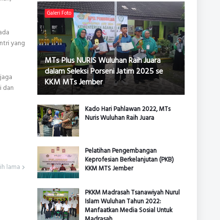
Galeri Foto
 ada
ntri yang
MTs Plus NURIS Wuluhan Raih Juara
dalam Seleksi Porseni Jatim 2025 se
njaga
KKM MTs Jember
i dan
Kado Hari Pahlawan 2022, MTs
Nuris Wuluhan Raih Juara
Pelatihan Pengembangan
Keprofesian Berkelanjutan (PKB)
ih lama
KKM MTS Jember
PKKM Madrasah Tsanawiyah Nurul
Islam Wuluhan Tahun 2022:
Manfaatkan Media Sosial Untuk
Madrasah