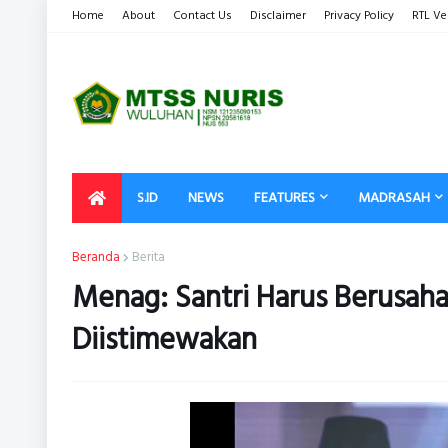
Home
About
Contact Us
Disclaimer
Privacy Policy
RTL Ve
S.ID
NEWS
FEATURES
MADRASAH
Beranda
Berita
Menag: Santri Harus Berusaha
Diistimewakan