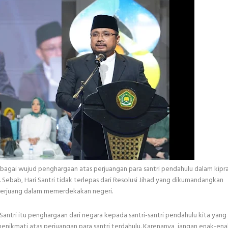
ebagai wujud penghargaan atas perjuangan para santri pendahulu dalam kipr
bab, Hari Santri tidak terlepas dari Resolusi Jihad yang dikumandangkan
t berjuang dalam memerdekakan negeri.
 Santri itu penghargaan dari negara kepada santri-santri pendahulu kita yang 
ikmati atas perjuangan para santri terdahulu. Karenanya, jangan enak-ena